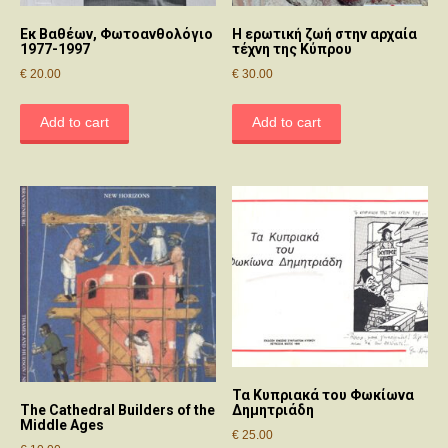
Εκ Βαθέων, Φωτοανθολόγιο
Η ερωτική ζωή στην αρχαία
1977-1997
τέχνη της Κύπρου
€
20.00
€
30.00
Add to cart
Add to cart
Τα Κυπριακά του Φωκίωνα
The Cathedral Builders of the
Δημητριάδη
Middle Ages
€
25.00