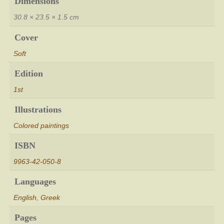
Dimensions
quantity
30.8 × 23.5 × 1.5 cm
Cover
Soft
Edition
1st
Illustrations
Colored paintings
ISBN
9963-42-050-8
Languages
English
,
Greek
Pages