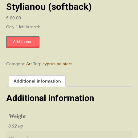
Stylianou (softback)
€
60.00
Only 1 left in stock
Ζωγραφιστά
Add to cart
απομνημονέυματα
των
Α.
και
Category:
Art
Tag:
cyprus painters
Ι.
Α.
Additional information
Στυλιανού
/
Painted
Additional information
Memoirs
of
A.
Weight
and
J.A.
0.92 kg
Stylianou
(softback)