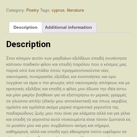
Category:
Poetry
Tags:
cyprus
,
literature
Description
Additional information
Description
Στον κόσμον αυτόν των ραγδαίων εξελίξεων επειδή συνάντησα
κάποιον παιδικόν φίλον και επειδή παρόλον που ο κόσμος μας
περνά από ένα στάδιο όπου πραγματοποιούνται νέες
οικονομικές συνεργασίες εξελίξεις και ενοποιήσεις και εγώ
τυγχάνει να είμαι ο πιο φτωχός από οικονομικής απόψεως και με
αρνητικές εξελίξεις και επειδή ο φίλος μου έδωσε την ιδέα έστω
και μίαν μικρήν βοήθειαν για να εξιστορήσω εν μερικές γραμμές
σε γλώσσα απλήν (ιδικήν μου αποκλειστικά) και όπως ακριβώς
ομιλείτο και ομιλείται ακόμα μερικά σημαντικά γεγονότα της
παιδαριώδους ζωής μου που είναι για κλάματα αλλά και για γέλια
και επειδή τα γεγονότα αυτά ντοκουμέντα είναι τόσον ζωντανά εις
το μυαλόν μου και μου συμβαίνουν ακόμη και σήμερα,
καθημερινά, αλλά και επειδή εγώ εθεώρησα τούτο ωφέλιμον σε