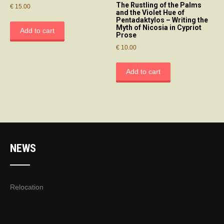
The Rustling of the Palms
€
15.00
and the Violet Hue of
Pentadaktylos – Writing the
Myth of Nicosia in Cypriot
Add to cart
Prose
€
10.00
Add to cart
NEWS
Relocation