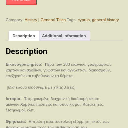
Περιήγηση
Είκοσι
Αιώνων
στον
Category:
History | General Titles
Tags:
cyprus
,
general history
Βορειοδυτικό
Άξονα
Description
Additional information
του
Νησιού
quantity
Description
Εικονογραφημένο:
Π
έρα των 200 εικόνων, γεωγραφικών
χαρτών και σχεδίων, γνωστών και αγνώστων,
διακοσμούν,
επεξηγούν και εμβαθύνουν τα θέματα.
[
Μια εικόνα ισοδυναμεί με χίλιες λέξεις
]
Ιστορία:
Τ
εκμηριωμένη διαχρονική διαδρομή είκοσι
αιώνων
Χ
αμένες πολιτείες και συνοικισμοί.
Κ
ατακτητές,
ξεσηκωμοί, κλπ.
Θρησκεία:
Η
πρώτη ιεραποστολική εξόρμηση εκτός των
Ασιατικών ακτών προς την διεθνοποίηση του