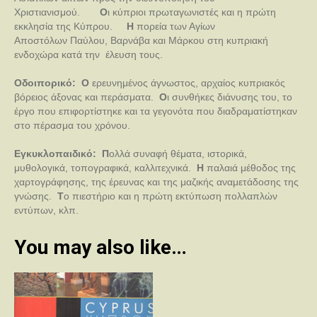
Χριστιανισμού.
Ο
ι κύπριοι πρωταγωνιστές και η πρώτη
εκκλησία της Κύπρου.
Η
πορεία των Αγίων
Αποστόλων
Παύλου, Βαρνάβα και Μάρκου στη κυπριακή
ενδοχώρα κατά την έλευση τους.
Οδοιπορικό:
Ο
ερευνημένος άγνωστος, αρχαίος κυπριακός
βόρειος άξονας και περάσματα.
Ο
ι συνθήκες διάνυσης του, το
έργο που επιφορτίστηκε και τα γεγονότα που διαδραματίστηκαν
στο πέρασμα του χρόνου.
Εγκυκλοπαιδικό:
Π
ολλά συναφή θέματα, ιστορικά,
μυθολογικά, τοπογραφικά, καλλιτεχνικά.
Η
παλαιά
μέθοδος της
χαρτογράφησης, της έρευνας και της μαζικής αναμετάδοσης της
γνώσης.
Τ
ο πιεστήριο και η πρώτη εκτύπωση πολλαπλών
εντύπων, κλπ.
You may also like…