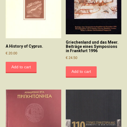
Griechenland und das Meer.
A History of Cyprus.
Beiträge eines Symposions
in Frankfurt 1996
€
20.00
€
24.50
Add to cart
Add to cart