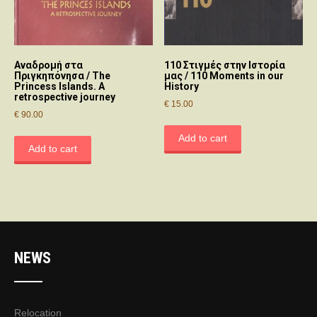
Aναδρομή στα
110 Στιγμές στην Ιστορία
Πριγκηπόνησα / Τhe
μας / 110 Moments in our
Princess Islands. A
History
retrospective journey
€
15.00
€
90.00
Add to cart
Add to cart
NEWS
Relocation