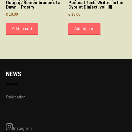
Poetical Texts Written in the
Ποιήση / Remembrance of a
Cypriot Dialect, vol. III]
Dawn – Poetry
€
18.00
€
10.00
Add to cart
Add to cart
NEWS
Relocation
Instagram