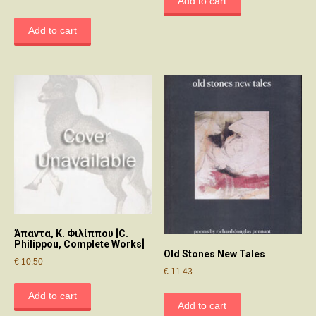
Add to cart
Add to cart
Άπαντα, Κ. Φιλίππου [C.
Philippou, Complete Works]
Old Stones New Tales
€
10.50
€
11.43
Add to cart
Add to cart