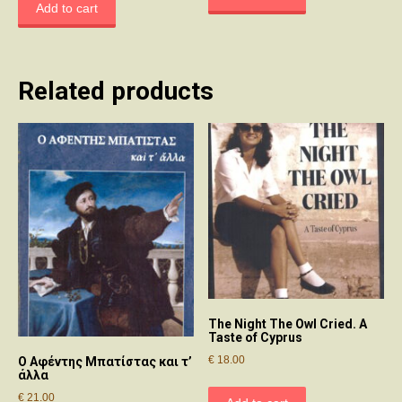
Add to cart
Related products
The Night The Owl Cried. A
Taste of Cyprus
€
18.00
Ο Αφέντης Μπατίστας και τ’
άλλα
€
21.00