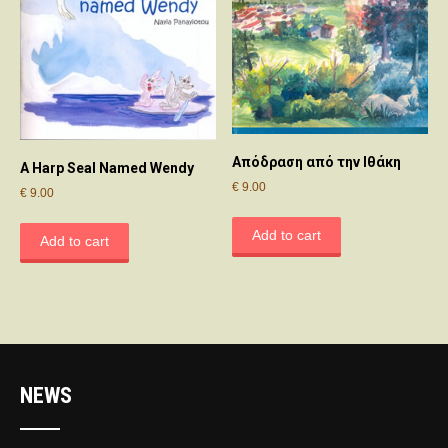
Απόδραση από την Ιθάκη
A Harp Seal Named Wendy
€
9.00
€
9.00
Add to cart
Add to cart
NEWS