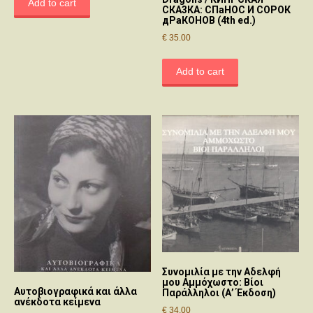
Add to cart
CКΑ3КΑ: CΠaHOC И COPOК
дPaКOHOB (4th ed.)
€
35.00
Add to cart
Συνομιλία με την Αδελφή
μου Αμμόχωστο: Βίοι
Αυτοβιογραφικά και άλλα
Παράλληλοι (Α’ Έκδοση)
ανέκδοτα κείμενα
€
34.00