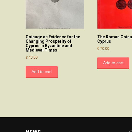
Coinage as Evidence for the
The Roman Coina
Changing Prosperity of
Cyprus
Cyprus in Byzantine and
€
70.00
Medieval Times
€
40.00
Add to cart
Add to cart