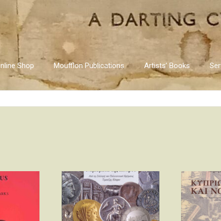
nline Shop
Moufflon Publications
Artists’ Books
Ser