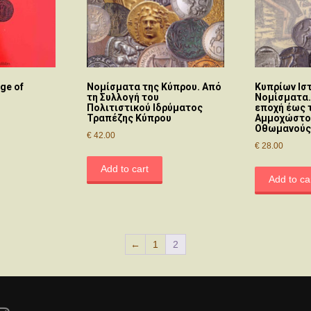
ge of
Νομίσματα της Κύπρου. Από
Κυπρίων Ιστ
τη Συλλογή του
Νομίσματα.
Πολιτιστικού Ιδρύματος
εποχή έως 
Τραπέζης Κύπρου
Αμμοχώστο
Οθωμανούς 
€
42.00
€
28.00
Add to cart
Add to ca
←
1
2