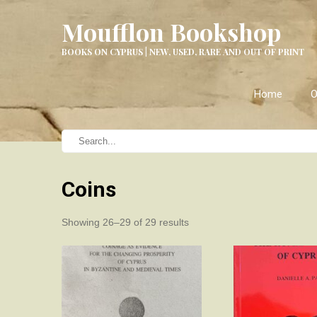
Moufflon Bookshop
BOOKS ON CYPRUS | NEW, USED, RARE AND OUT OF PRINT
Home
O
Coins
Sorted
Showing 26–29 of 29 results
by
latest