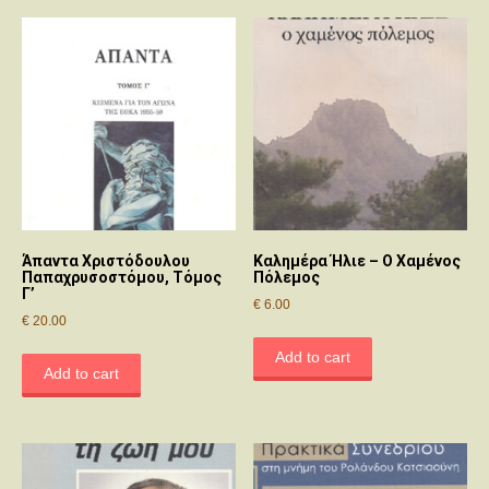
Άπαντα Χριστόδουλου
Καλημέρα Ήλιε – Ο Χαμένος
Παπαχρυσοστόμου, Τόμος
Πόλεμος
Γ’
€
6.00
€
20.00
Add to cart
Add to cart