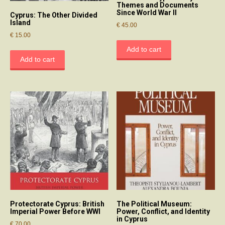
Themes and Documents
Since World War II
Cyprus: The Other Divided
Island
€
45.00
€
15.00
Add to cart
Add to cart
Protectorate Cyprus: British
The Political Museum:
Imperial Power Before WWI
Power, Conflict, and Identity
in Cyprus
€
70.00