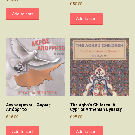
€
50.00
Add to cart
Add to cart
Αγνοούμενοι – Άκρως
The Agha’s Children: A
Απόρρητο
Cypriot Armenian Dynasty
€
16.00
€
25.00
Add to cart
Add to cart