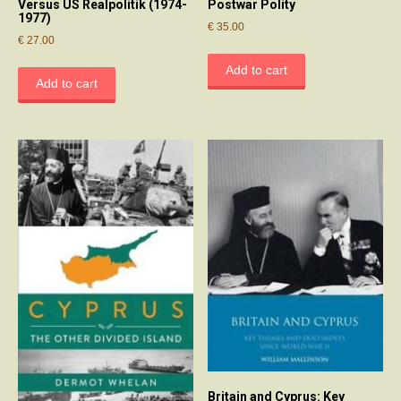
Versus US Realpolitik (1974-
Postwar Polity
1977)
€
35.00
€
27.00
Add to cart
Add to cart
Britain and Cyprus: Key