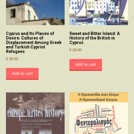
Cyprus and Its Places of
Sweet and Bitter Island: A
Desire: Cultures of
History of the British in
Displacement Among Greek
Cyprus
and Turkish Cypriot
€
28.00
Refugees
€
35.00
Add to cart
Add to cart