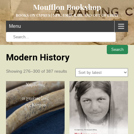
Moufflon Bookshop
BOOKS ON CYPRUS | NEW, USED, RARE AND OUT OF PRINT
Menu
When aut
Modern History
Sorted
Showing 276–300 of 387 results
by
latest