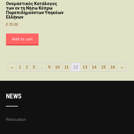
Ονομαστικός Κατάλογος
των εν τη Νήσω Κύπρω
Παρεπιδημούντων Υπηκόων
Ελλήνων
€
25.00
Add to cart
←
1
2
3
…
9
10
11
12
13
14
15
16
→
NEWS
Relocation