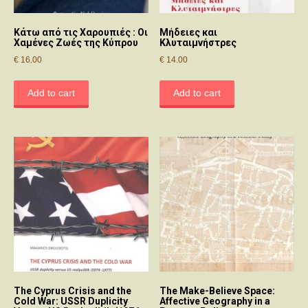
Κάτω από τις Χαρουπιές : Οι
Μήδειες και
Χαμένες Ζωές της Κύπρου
Κλυταιμνήστρες
€
16.00
€
14.00
Add to cart
Add to cart
The Cyprus Crisis and the
The Make-Believe Space:
Cold War: USSR Duplicity
Affective Geography in a